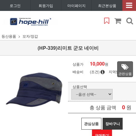
로그인
회원가입
마이페이지
최근본상품
등산용품
모자/장갑
(HP-339)리미트 군모 네이비
10,000
상품가
원
배송비
(조건)
지역별
관련상품
상품선택
0
원
총 상품 금액
관심상품
장바구니
구매하기