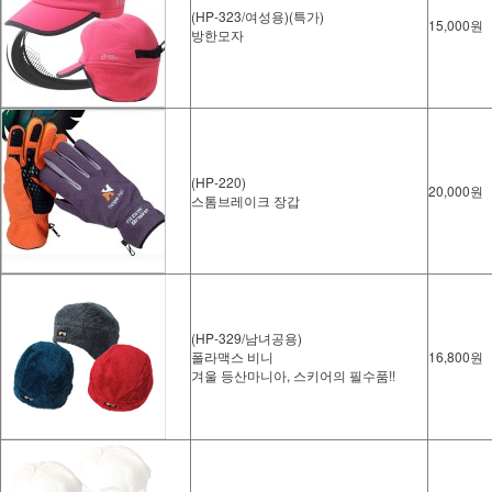
(HP-323/여성용)(특가)
15,000원
방한모자
(HP-220)
20,000원
스톰브레이크 장갑
(HP-329/남녀공용)
폴라맥스 비니
16,800원
겨울 등산마니아, 스키어의 필수품!!