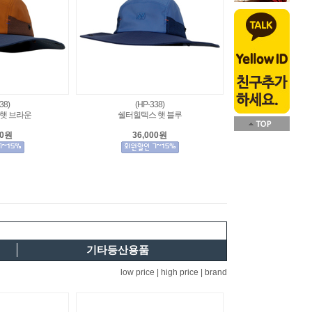
38)
(HP-338)
햇 브라운
쉘터힐텍스 햇 블루
00원
36,000원
기타등산용품
low price |
high price |
brand