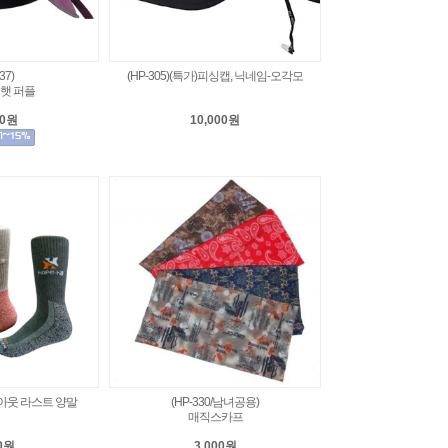
37)
(HP-305)(특가)피싱캡, 닉네임-오각모
 햇 퍼플
00원
10,000원
용)아웃 라스트 양말
(HP-330/남녀공용)
매직스카프
00원
3,000원