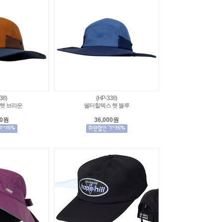
38)
(HP-338)
햇 브라운
쉘터힐텍스 햇 블루
00원
36,000원