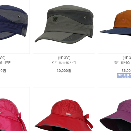
339)
(HP-339)
(HP-3
모 네이비
리미트 군모 카키
쉘터힐텍스 
00원
10,000원
36,0