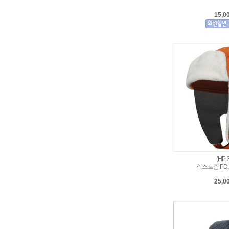
15,0
(HP-
익스트림 PD
25,0