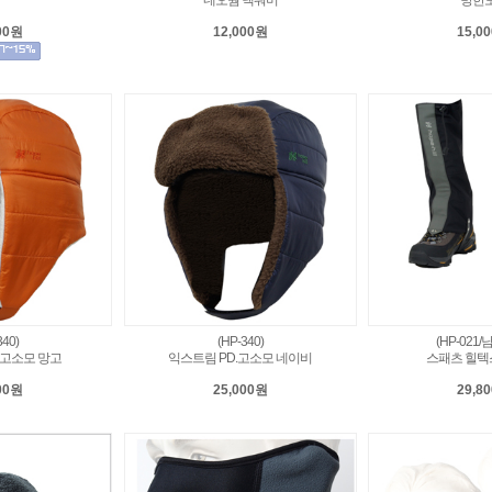
00원
12,000원
15,0
340)
(HP-340)
(HP-021
.고소모 망고
익스트림 PD.고소모 네이비
스패츠 힐텍스
00원
25,000원
29,8