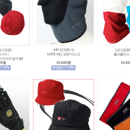
/남녀공용)
(HP-317)(특가)
(남녀공용/H
스 비니
HOPE HILL 방한 마스크
폴라폴리스
스키어의 필수품!!
00원
15,000원
10,0