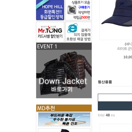
(HP-
리미트 군
10,0
등산용품
total
48
ea