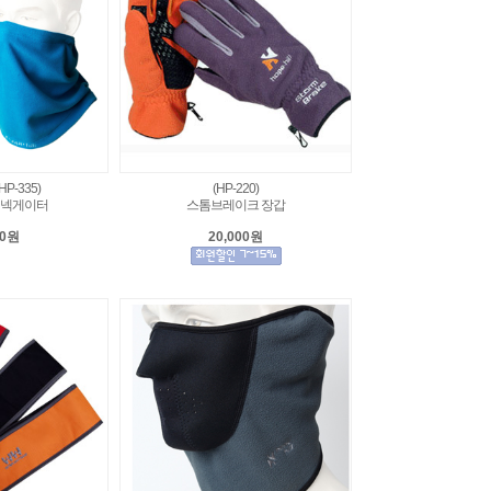
P-335)
(HP-220)
 넥게이터
스톰브레이크 장갑
00원
20,000원