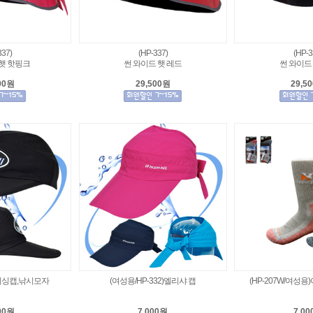
337)
(HP-337)
(HP-3
햇 핫핑크
썬 와이드 햇 레드
썬 와이드
00원
29,500원
29,5
가)피싱캡,낚시모자
(여성용/HP-332)엘리샤 캡
(HP-207W/여성
00원
7,000원
7,0