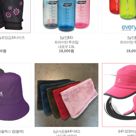
U솔로장갑,M사이즈
[날진]NG
[날진]
트라이탄 루프탑
트라이탄 루
내로우 1.0L
00원
18,000원
18,0
)서플렉스 캡(블랙)
(남녀공용/HP-341)
(HP-323/여
네오웜 넥워머
방한