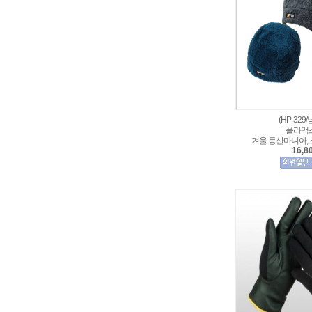
(HP-329
폴라맥
겨울 등산마니아, 
16,8