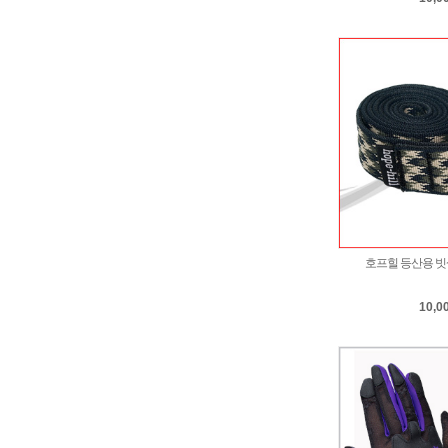
호프힐 등산용 빗살
10,0