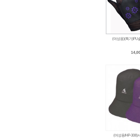
(여성용)(특가)P
14,0
(여성용/HP-308