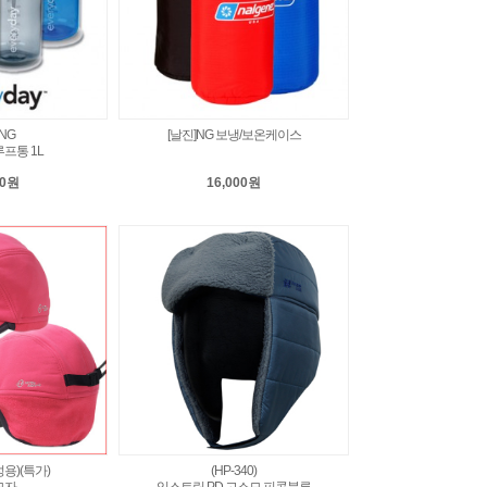
NG
[날진]NG 보냉/보온케이스
프통 1L
00원
16,000원
성용)(특가)
(HP-340)
모자
익스트림 PD.고소모 피콕블루