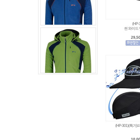
(HP-
썬 와이드 
29,5
(HP-301)(특
10,0