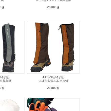
00원
25,000원
/남녀공용)
(HP-021/남녀공용)
 3L 블랙
스패츠 힐텍스 3L 코코아
00원
29,800원