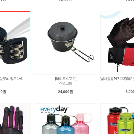
무늬 벨트 1+1
[라이프스포츠]
(남녀공용/HP-222)(
라면코펠
00원
24,000원
6,0