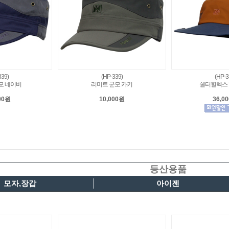
339)
(HP-339)
(HP-3
모 네이비
리미트 군모 카키
쉘터힐텍스 
00원
10,000원
36,0
등산용품
모자,장갑
아이젠