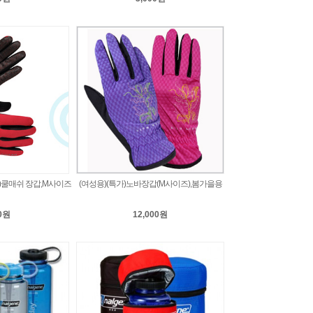
특가)쿨매쉬 장갑,M사이즈
(여성용)(특가)노바장갑(M사이즈),봄가을용
00원
12,000원