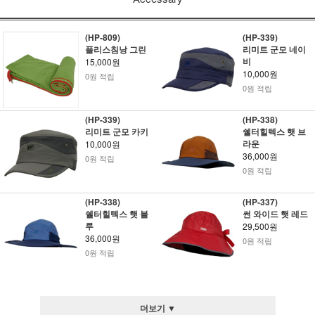
(HP-809)
(HP-339)
플리스침낭 그린
리미트 군모 네이
비
15,000원
10,000원
0원 적립
0원 적립
(HP-339)
(HP-338)
리미트 군모 카키
쉘터힐텍스 햇 브
라운
10,000원
36,000원
0원 적립
0원 적립
(HP-338)
(HP-337)
쉘터힐텍스 햇 블
썬 와이드 햇 레드
루
29,500원
36,000원
0원 적립
0원 적립
더보기 ▼