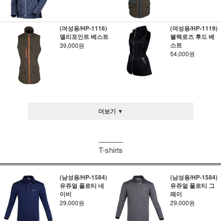
(여성용/HP-1116)
(여성용/HP-1119)
엘리포인트 베스트
블랙로즈 후드 베
스트
39,000원
54,000원
더보기 ▼
T-shirts
(남성용/HP-1584)
(남성용/HP-1584)
유쥬얼 폴로티 네
유쥬얼 폴로티 그
이비
레이
29,000원
29,000원