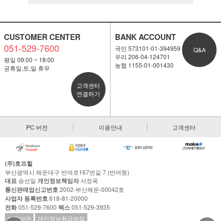
CUSTOMER CENTER
BANK ACCOUNT
051-529-7600
국민 573101-01-394959
Q&A
우리 206-04-124701
평일 09:00 ~ 18:00
농협 1155-01-001430
공휴일,토,일 휴무
고객센터
연결하기
PC 버전
이용안내
고객센터
(주)호프힐
부산광역시 해운대구 반여로167번길 7 (반여동)
대표
송선일
개인정보책임자
서정욱
통신판매업신고번호
2002-부산해운-00042호
사업자 등록번호
618-81-20000
전화
051-529-7600
팩스
051-529-3935
이용약관
개인정보취급방침