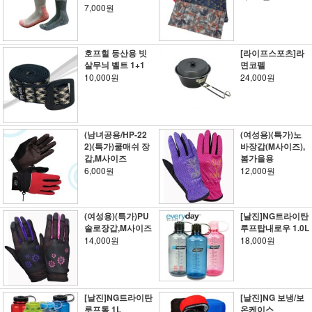
7,000원
호프힐 등산용 빗
[라이프스포츠]라
살무늬 벨트 1+1
면코펠
10,000원
24,000원
(남녀공용/HP-22
(여성용)(특가)노
2)(특가)쿨매쉬 장
바장갑(M사이즈),
갑,M사이즈
봄가을용
6,000원
12,000원
(여성용)(특가)PU
[날진]NG트라이탄
솔로장갑,M사이즈
루프탑내로우 1.0L
14,000원
18,000원
[날진]NG트라이탄
[날진]NG 보냉/보
루프통 1L
온케이스