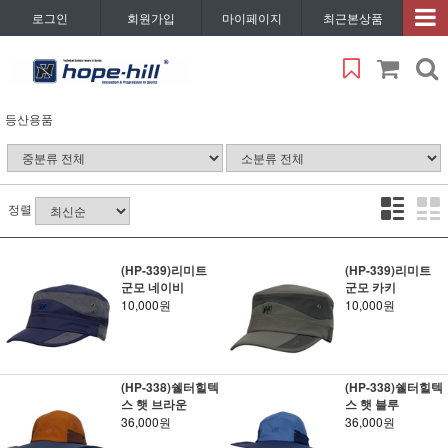
로그인
회원가입
마이페이지
최근본상품
등산용품
정렬
(HP-339)리미트
(HP-339)리미트
군모 네이비
군모 카키
10,000원
10,000원
(HP-338)쉘터힐텍
(HP-338)쉘터힐텍
스 햇 브라운
스 햇 블루
36,000원
36,000원