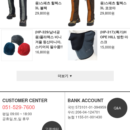
용)스패츠 힐텍스
용)스패츠 힐텍스
3L 블랙
3L 코코아
29,800원
29,800원
(HP-329/남녀공
(HP-317)(특가)H
용)폴라맥스 비니
OPE HILL 방한 마
겨울 등산마니아,
스크
스키어의 필수품!!
15,000원
16,800원
더보기 ▼
CUSTOMER CENTER
BANK ACCOUNT
051-529-7600
국민 573101-01-394959
Q&A
우리 206-04-124701
평일 09:00 ~ 18:00
농협 1155-01-001430
공휴일,토,일 휴무
고객센터