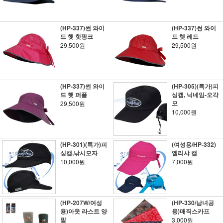
(HP-337)썬 와이
(HP-337)썬 와이
드 햇 핫핑크
드 햇 레드
29,500원
29,500원
(HP-337)썬 와이
(HP-305)(특가)피
드 햇 퍼플
싱캡, 닉네임-오각
모
29,500원
10,000원
(HP-301)(특가)피
(여성용/HP-332)
싱캡,낚시모자
엘리샤 캡
10,000원
7,000원
(HP-207W/여성
(HP-330/남녀공
용)아웃 라스트 양
용)매직스카프
말
3,000원