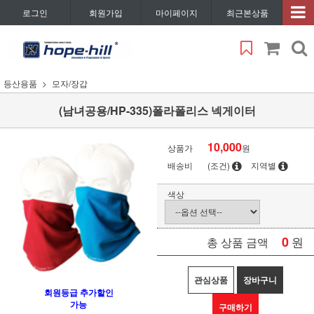
로그인
회원가입
마이페이지
최근본상품
등산용품
모자/장갑
(남녀공용/HP-335)폴라폴리스 넥게이터
10,000
상품가
원
배송비
(조건)
지역별
색상
0
원
총 상품 금액
관심상품
장바구니
회원등급 추가할인
가능
구매하기