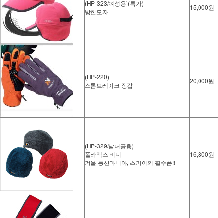
(HP-323/여성용)(특가)
15,000원
방한모자
(HP-220)
20,000원
스톰브레이크 장갑
(HP-329/남녀공용)
폴라맥스 비니
16,800원
겨울 등산마니아, 스키어의 필수품!!