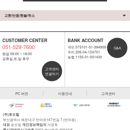
교환/반품/환불/취소
CUSTOMER CENTER
BANK ACCOUNT
051-529-7600
국민 573101-01-394959
Q&A
우리 206-04-124701
평일 09:00 ~ 18:00
농협 1155-01-001430
공휴일,토,일 휴무
고객센터
연결하기
PC 버전
이용안내
고객센터
(주)호프힐
부산광역시 해운대구 반여로167번길 7 (반여동)
대표
송선일
개인정보책임자
서정욱
통신판매업신고번호
2002-부산해운-00042호