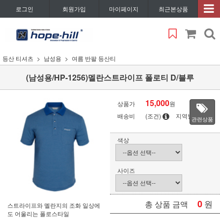
로그인
회원가입
마이페이지
최근본상품
등산 티셔츠
남성용
여름 반팔 등산티
(남성용/HP-1256)멜란스트라이프 폴로티 D/블루
15,000
상품가
원
배송비
(조건)
지역별
관련상품
색상
사이즈
0
원
총 상품 금액
스트라이프와 멜란지의 조화 일상에
도 어울리는 폴로스타일