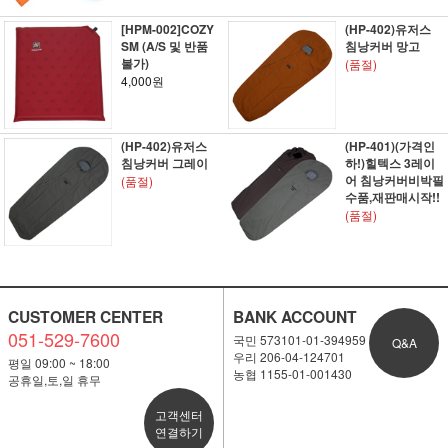
[HPM-002]COZY
(HP-402)유저스
SM (A/S 및 반품
침낭커버 망고
불가)
(품절)
4,000원
(HP-402)유저스
(HP-401)(가격인
침낭커버 그레이
하!)힐텍스 3레이
어 침낭커버비박필
(품절)
수품,재판매시작!!
(품절)
CUSTOMER CENTER
BANK ACCOUNT
051-529-7600
국민 573101-01-394959
Q&A
우리 206-04-124701
평일 09:00 ~ 18:00
농협 1155-01-001430
공휴일,토,일 휴무
고객센터
연결하기