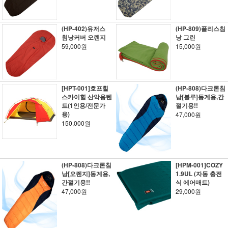
(HP-402)유저스
(HP-809)플리스침
침낭커버 오렌지
낭 그린
59,000원
15,000원
[HPT-001]호프힐
(HP-808)다크론침
스카이힐 산악용텐
낭[블루]동계용,간
트(1인용/전문가
절기용!!
용)
47,000원
150,000원
(HP-808)다크론침
[HPM-001]COZY
낭[오렌지]동계용,
1.9UL (자동 충전
간절기용!!
식 에어매트)
47,000원
29,000원