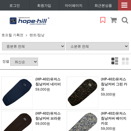
로그인
회원가입
마이페이지
최근본상품
호프힐 기획전
텐트/침낭
정렬
(HP-402)유저스
(HP-402)유저스
침낭커버 네이비
침낭커버 그린 카
모
59,000원
59,000원
(HP-402)유저스
(HP-402)유저스
침낭커버 브라운
침낭커버 베이지
카모
59,000원
59,000원