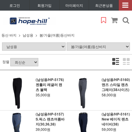
로그인
회원가입
마이페이지
최근본상품
등산 바지
남성용
봄/가을(여름)등산바지
정렬
(남성용/HP-5176)
(남성용/HP-5160)
젠틀리 레귤러 팬
맨즈 스타일 팬츠
츠 블랙
그레이(38사이즈)
35,000원
58,000원
(남성용/HP-5157)
(남성용/HP-5161)
S.픽스 팬츠여름바
New 베이직 팬츠
지(30,36,38)
네이비(38)
39,000원
59,000원