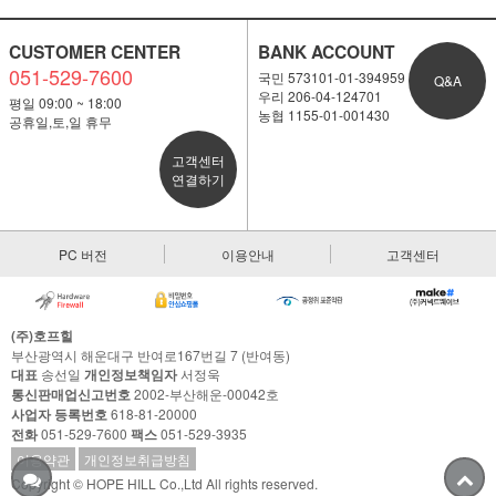
CUSTOMER CENTER
BANK ACCOUNT
051-529-7600
국민 573101-01-394959
Q&A
우리 206-04-124701
평일 09:00 ~ 18:00
농협 1155-01-001430
공휴일,토,일 휴무
고객센터
연결하기
PC 버전
이용안내
고객센터
(주)호프힐
부산광역시 해운대구 반여로167번길 7 (반여동)
대표
송선일
개인정보책임자
서정욱
통신판매업신고번호
2002-부산해운-00042호
사업자 등록번호
618-81-20000
전화
051-529-7600
팩스
051-529-3935
이용약관
개인정보취급방침
Copyright © HOPE HILL Co.,Ltd All rights reserved.