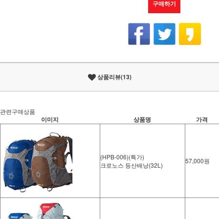
구매하기
상품리뷰(13)
관련구매상품
이미지
상품명
가격
(HPB-006)(특가)
57,000원
크로노스 등산배낭(32L)