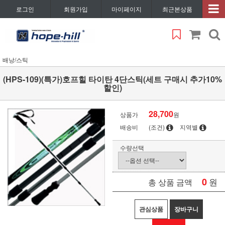
로그인
회원가입
마이페이지
최근본상품
배낭/스틱
(HPS-109)(특가)호프힐 타이탄 4단스틱(세트 구매시 추가10%
할인)
28,700
상품가
원
배송비
(조건)
지역별
수량선택
0
원
총 상품 금액
관심상품
장바구니