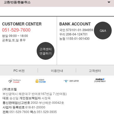
교환/반품/환불/취소
CUSTOMER CENTER
BANK ACCOUNT
051-529-7600
국민 573101-01-394959
Q&A
우리 206-04-124701
평일 09:00 ~ 18:00
농협 1155-01-001430
공휴일,토,일 휴무
고객센터
연결하기
PC 버전
이용안내
고객센터
(주)호프힐
부산광역시 해운대구 반여로167번길 7 (반여동)
대표
송선일
개인정보책임자
서정욱
통신판매업신고번호
2002-부산해운-00042호
사업자 등록번호
618-81-20000
전화
051-529-7600
팩스
051-529-3935