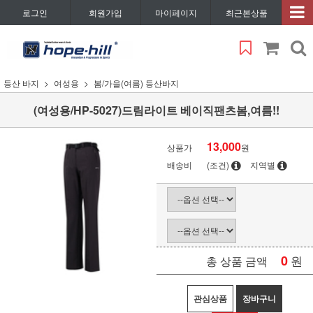
로그인
회원가입
마이페이지
최근본상품
등산 바지
여성용
봄/가을(여름) 등산바지
(여성용/HP-5027)드림라이트 베이직팬츠봄,여름!!
13,000
상품가
원
배송비
(조건)
지역별
0
원
총 상품 금액
관심상품
장바구니