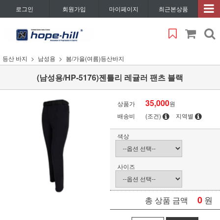
로그인
회원가입
마이페이지
최근본상품
등산 바지
남성용
봄/가을(여름)등산바지
(남성용/HP-5176)젠틀리 레귤러 팬츠 블랙
35,000
상품가
원
배송비
(조건)
지역별
색상
사이즈
0
원
총 상품 금액