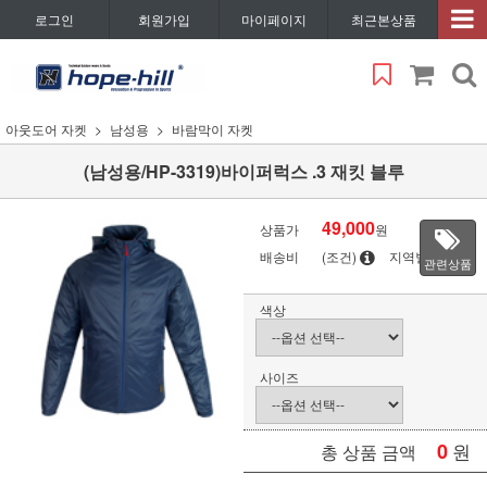
로그인
회원가입
마이페이지
최근본상품
아웃도어 자켓
남성용
바람막이 자켓
(남성용/HP-3319)바이퍼럭스 .3 재킷 블루
49,000
상품가
원
배송비
(조건)
지역별
관련상품
색상
사이즈
0
원
총 상품 금액