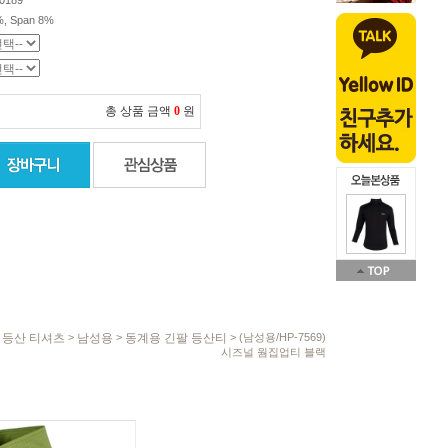
0189
%, Span 8%
총 상품 금액
0
원
등산 티셔츠
남성용
동계용 긴팔 등산티
>
>
>
> (남성용/HP-7569)
시즈널 웜집업티 블랙