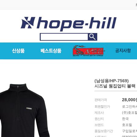
(남성용/HP-7569)
시즈널 웜집업티 블랙
28,000
판매가격
회원할인가
로그인하시
제조사
(주)호프
원산지
한국
브랜드
호프힐
품질보증기간
구입일로부