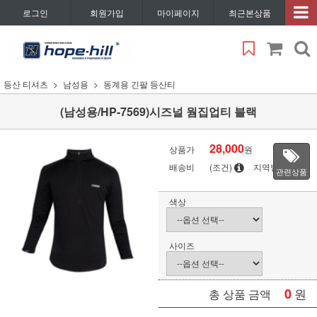
로그인
회원가입
마이페이지
최근본상품
등산 티셔츠
남성용
동계용 긴팔 등산티
(남성용/HP-7569)시즈널 웜집업티 블랙
28,000
상품가
원
배송비
(조건)
지역별
관련상품
색상
사이즈
0
원
총 상품 금액