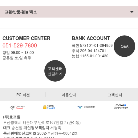
교환/반품/환불/취소
CUSTOMER CENTER
BANK ACCOUNT
051-529-7600
국민 573101-01-394959
Q&A
우리 206-04-124701
평일 09:00 ~ 18:00
농협 1155-01-001430
공휴일,토,일 휴무
고객센터
연결하기
PC 버전
이용안내
고객센터
(주)호프힐
부산광역시 해운대구 반여로167번길 7 (반여동)
대표
송선일
개인정보책임자
서정욱
통신판매업신고번호
2002-부산해운-00042호