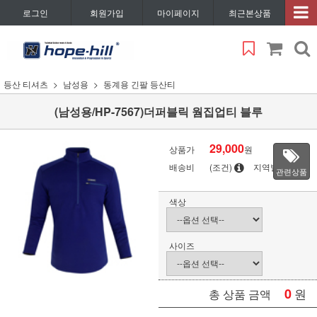
로그인
회원가입
마이페이지
최근본상품
등산 티셔츠
남성용
동계용 긴팔 등산티
(남성용/HP-7567)더퍼블릭 웜집업티 블루
29,000
상품가
원
배송비
(조건)
지역별
관련상품
색상
사이즈
0
원
총 상품 금액