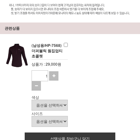
관련상품
(남성용/HP-7568)
더퍼블릭 웜집업티
초콜렛
상품가 : 29,000원
색상
사이즈
선택상품 장바구니 담기