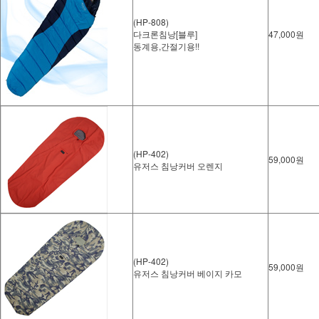
(HP-808)
다크론침낭[블루]
47,000원
동계용,간절기용!!
(HP-402)
59,000원
유저스 침낭커버 오렌지
(HP-402)
59,000원
유저스 침낭커버 베이지 카모