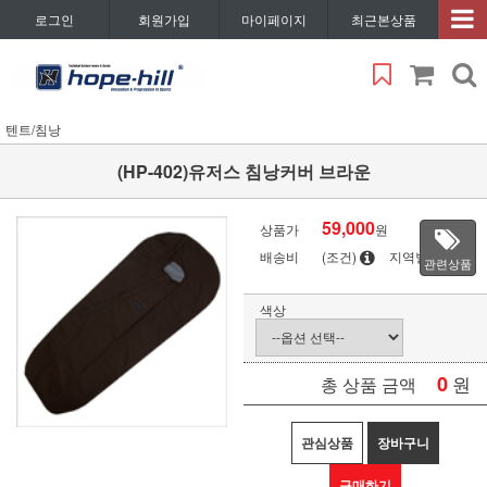
로그인
회원가입
마이페이지
최근본상품
텐트/침낭
(HP-402)유저스 침낭커버 브라운
59,000
상품가
원
배송비
(조건)
지역별
관련상품
색상
0
원
총 상품 금액
관심상품
장바구니
구매하기