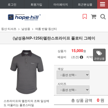
로그인
회원가입
마이페이지
최근본상품
등산 티셔츠
남성용
여름 반팔 등산티
(남성용/HP-1256)멜란스트라이프 폴로티 그레이
15,000
상품가
원
배송비
(조건)
지역별
관련상품
색상
사이즈
0
원
총 상품 금액
스트라이프와 멜란지의 조화 일상에
도 어울리는 폴로스타일