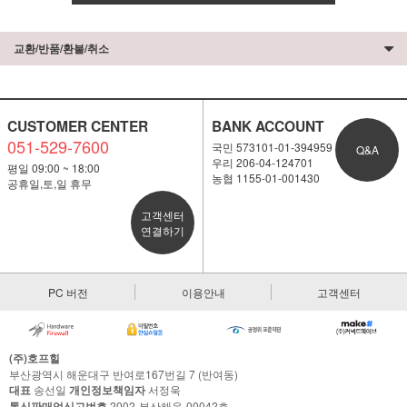
교환/반품/환불/취소
CUSTOMER CENTER
BANK ACCOUNT
051-529-7600
국민 573101-01-394959
Q&A
우리 206-04-124701
평일 09:00 ~ 18:00
농협 1155-01-001430
공휴일,토,일 휴무
고객센터
연결하기
PC 버전
이용안내
고객센터
(주)호프힐
부산광역시 해운대구 반여로167번길 7 (반여동)
대표
송선일
개인정보책임자
서정욱
통신판매업신고번호
2002-부산해운-00042호