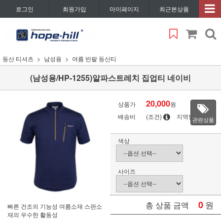
로그인
회원가입
마이페이지
최근본상품
등산 티셔츠
남성용
여름 반팔 등산티
(남성용/HP-1255)알파스트레치 집업티 네이비
20,000
상품가
원
배송비
(조건)
지역별
관련상품
색상
사이즈
0
원
총 상품 금액
빠른 건조의 기능성 여름소재 스판소
재의 우수한 활동성