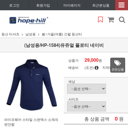
로그인
회원가입
마이페이지
최근본상품
등산 티셔츠
남성용
봄~가을(여름) 긴팔 등산티
(남성용/HP-1584)유쥬얼 폴로티 네이비
29,000
상품가
원
배송비
(조건)
지역별
관련상품
색상
사이즈
0
원
총 상품 금액
라이프웨어 스타일 스판덱스 소재의
편안함