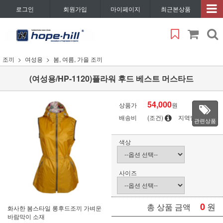
로그인
회원가입
마이페이지
최근본상품
조끼
여성용
봄, 여름, 가을 조끼
(여성용/HP-1120)플라워 후드 베스트 머스타드
54,000
상품가
원
배송비
(조건)
지역별
관련상품
색상
사이즈
0
원
총 상품 금액
화사한 봄스타일 롱후드조끼 가벼운
바람막이 소재