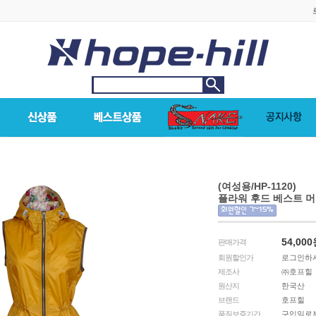
(여성용/HP-1120)
플라워 후드 베스트 
54,000
판매가격
회원할인가
로그인하시
제조사
㈜호프힐
원산지
한국산
브랜드
호프힐
품질보증기간
구입일로부