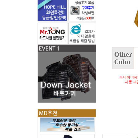
※네이버페
자동 과