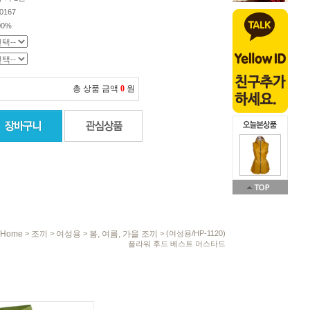
0167
100%
총 상품 금액
0
원
Home
조끼
여성용
봄, 여름, 가을 조끼
>
>
>
> (여성용/HP-1120)
플라워 후드 베스트 머스타드