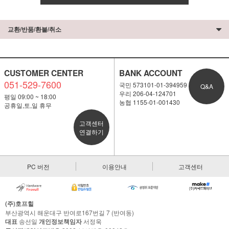
교환/반품/환불/취소
CUSTOMER CENTER
BANK ACCOUNT
051-529-7600
국민 573101-01-394959
Q&A
우리 206-04-124701
평일 09:00 ~ 18:00
농협 1155-01-001430
공휴일,토,일 휴무
고객센터
연결하기
PC 버전
이용안내
고객센터
(주)호프힐
부산광역시 해운대구 반여로167번길 7 (반여동)
대표
송선일
개인정보책임자
서정욱