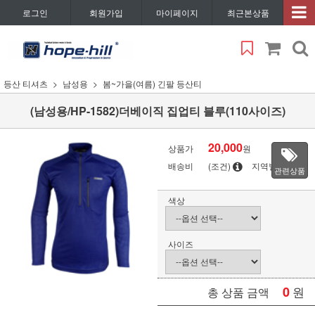
로그인
회원가입
마이페이지
최근본상품
등산 티셔츠
남성용
봄~가을(여름) 긴팔 등산티
(남성용/HP-1582)더베이직 집업티 블루(110사이즈)
20,000
상품가
원
배송비
(조건)
지역별
관련상품
색상
사이즈
0
원
총 상품 금액