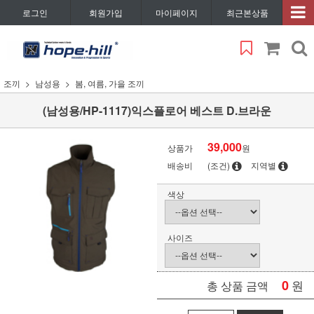
로그인
회원가입
마이페이지
최근본상품
조끼
남성용
봄, 여름, 가을 조끼
(남성용/HP-1117)익스플로어 베스트 D.브라운
39,000
상품가
원
배송비
(조건)
지역별
색상
사이즈
0
원
총 상품 금액