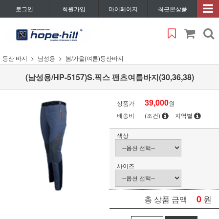
로그인
회원가입
마이페이지
최근본상품
등산 바지
남성용
봄/가을(여름)등산바지
(남성용/HP-5157)S.픽스 팬츠여름바지(30,36,38)
39,000
상품가
원
배송비
(조건)
지역별
색상
사이즈
0
원
총 상품 금액