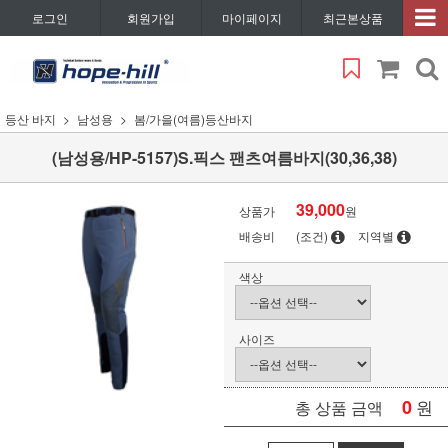
로그인
회원가입
마이페이지
최근본상품
등산 바지
남성용
봄/가을(여름)등산바지
(남성용/HP-5157)S.픽스 팬츠여름바지(30,36,38)
39,000
상품가
원
배송비
(조건)
지역별
색상
사이즈
0
원
총 상품 금액