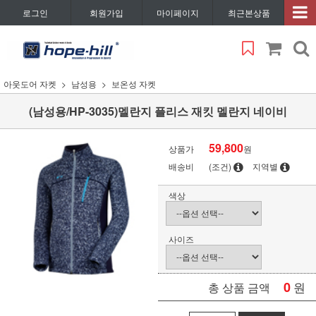
로그인
회원가입
마이페이지
최근본상품
아웃도어 자켓
남성용
보온성 자켓
(남성용/HP-3035)멜란지 플리스 재킷 멜란지 네이비
59,800
상품가
원
배송비
(조건)
지역별
색상
사이즈
0
원
총 상품 금액