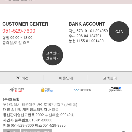
CUSTOMER CENTER
BANK ACCOUNT
051-529-7600
국민 573101-01-394959
Q&A
우리 206-04-124701
평일 09:00 ~ 18:00
농협 1155-01-001430
공휴일,토,일 휴무
고객센터
연결하기
PC 버전
이용안내
고객센터
(주)호프힐
부산광역시 해운대구 반여로167번길 7 (반여동)
대표
송선일
개인정보책임자
서정욱
통신판매업신고번호
2002-부산해운-00042호
사업자 등록번호
618-81-20000
전화
051-529-7600
팩스
051-529-3935
이용약관
개인정보취급방침