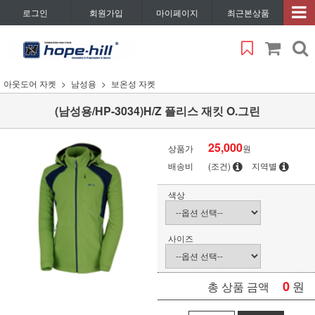
로그인
회원가입
마이페이지
최근본상품
아웃도어 자켓
남성용
보온성 자켓
(남성용/HP-3034)H/Z 플리스 재킷 O.그린
25,000
상품가
원
배송비
(조건)
지역별
색상
사이즈
0
원
총 상품 금액