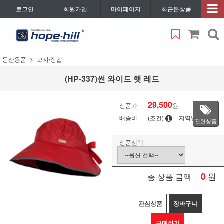
로그인
회원가입
마이페이지
최근본상품
등산용품
모자/장갑
(HP-337)썬 와이드 햇 레드
29,500
상품가
원
배송비
(조건)
지역별
관련상품
상품선택
0
원
총 상품 금액
관심상품
장바구니
구매하기