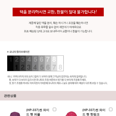
관련상품
(HP-337)썬 와이
(HP-337)썬 와이
드 햇 퍼플
드 햇 핫핑크