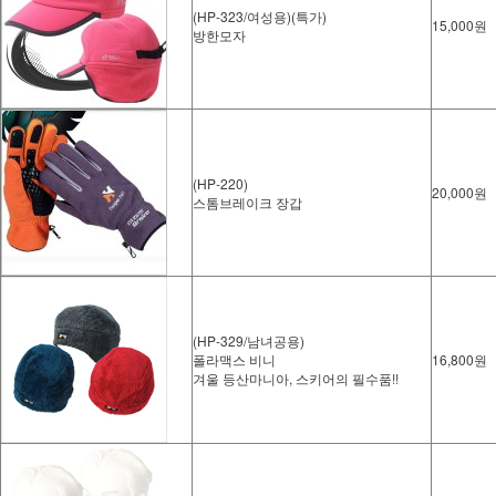
(HP-323/여성용)(특가)
15,000원
방한모자
(HP-220)
20,000원
스톰브레이크 장갑
(HP-329/남녀공용)
폴라맥스 비니
16,800원
겨울 등산마니아, 스키어의 필수품!!