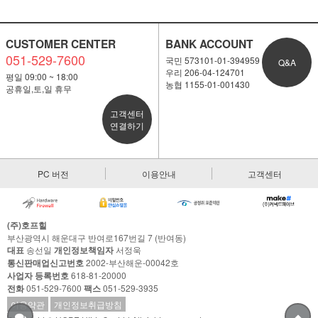
CUSTOMER CENTER
BANK ACCOUNT
051-529-7600
국민 573101-01-394959
Q&A
우리 206-04-124701
평일 09:00 ~ 18:00
농협 1155-01-001430
공휴일,토,일 휴무
고객센터
연결하기
PC 버전
이용안내
고객센터
(주)호프힐
부산광역시 해운대구 반여로167번길 7 (반여동)
대표
송선일
개인정보책임자
서정욱
통신판매업신고번호
2002-부산해운-00042호
사업자 등록번호
618-81-20000
전화
051-529-7600
팩스
051-529-3935
이용약관
개인정보취급방침